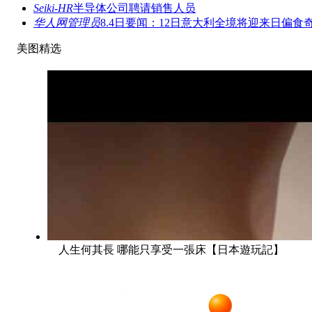
Seiki-HR
半导体公司聘请销售人员
华人网管理员
8.4日要闻：12日意大利全境将迎来日偏食
美图精选
人生何其長 哪能只享受一張床【日本遊玩記】