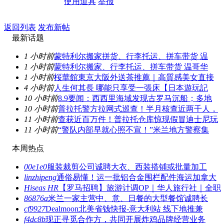
使用道具
举报
返回列表
发布新帖
最新话题
1 小时前
蒙特利尔搬家拼货、行李托运、拼车带货 温
1 小时前
蒙特利尔搬家、行李托运、拼车带货 温哥华
1 小时前
桜華館東京大阪外送茶推薦｜高質感美女直接
4 小时前
人生何其長 哪能只享受一張床【日本遊玩記
10 小时前
8.9要闻：西西里海域发现古罗马沉船；多地
10 小时前
普拉托警方拉网式巡查！半月核查近两千人，
11 小时前
查获近百万件！普拉托仓库惊现假冒迪士尼玩
11 小时前
“警队内部早就心照不宣！”米兰地方警察集
本周热点
00e1e0
服装裁剪公司诚聘大衣、西装搭铺或批量加工
linzhipeng
通俗易懂！运一批铝合金围栏配件海运加拿大
Hiseas HR
【罗马招聘】旅游计调OP｜华人旅行社｜全职
86876a
米兰一家主营中、意、日餐的大型餐馆诚聘长
cf9927
Dealmoon北美省钱快报-意大利站 线下地推兼
f4dc8b
现正寻觅合作方，共同开展炸鸡品牌经营业务