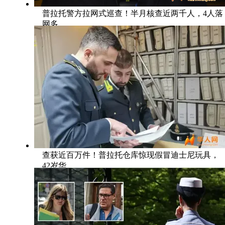
普拉托警方拉网式巡查！半月核查近两千人，4人落
网多
查获近百万件！普拉托仓库惊现假冒迪士尼玩具，
42岁华