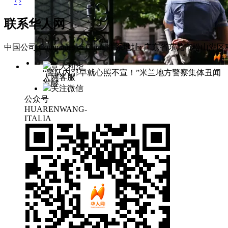
‹
›
联系华人网
中国公司 Companies of China
联系地址: 广东省东莞市松山湖区科
意大利华
“警队内部早就心照不宣！”米兰地方警察集体丑闻
人网客服
发酵
关注微信
公众号
HUARENWANG-
ITALIA