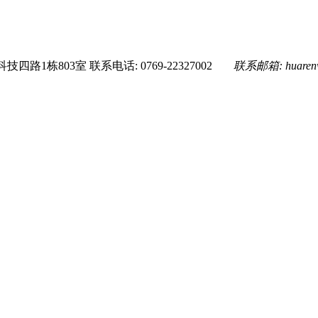
技四路1栋803室
联系电话: 0769-22327002
联系邮箱:
huare