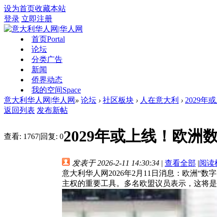
设为首页
收藏本站
登录
立即注册
首页
Portal
论坛
分类广告
新闻
侨界动态
我的空间
Space
意大利华人网|华人网
»
论坛
›
社区板块
›
人在意大利
›
2029
返回列表
发布新帖
2029年或上线！欧
查看:
1767
|
回复:
0
发表于 2026-2-11 14:30:34
|
查看全部
|
阅读
意大利华人网2026年2月11日消息：欧洲
主权的重要工具。多名欧盟议员表示，这将是