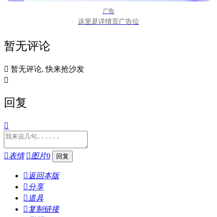
广告
这里是详情页广告位
暂无评论

暂无评论, 快来抢沙发

回复


表情

图片
0

返回本版

分享

道具

复制链接