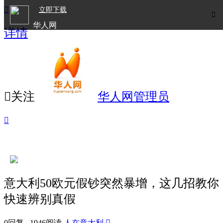

立即下载

华人网
详情
欧洲华人生活APP

关注
华人网管理员

意大利50欧元假钞突然暴增，这几招教你
快速辨别真假
0回复 1946阅读
人在意大利
