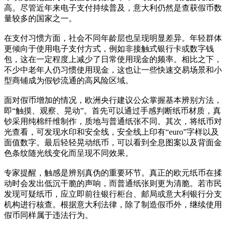
高。尽管近年来电子支付持续普及，意大利仍然是查获假币数
量较多的国家之一。
在支付习惯方面，社会不同年龄层也呈现明显差异。年轻群体
更倾向于使用电子支付方式，例如非接触式银行卡或数字钱
包，这在一定程度上减少了日常使用现金的频率。相比之下，
不少中老年人仍习惯使用现金，这也让一些快速交易场景和小
型商铺成为假钞流通的高风险区域。
面对假币增加的情况，欧洲央行建议公众掌握基本辨别方法，
即“触摸、观察、晃动”。首先可以通过手感判断纸币材质，真
钞采用纯棉纤维制作，质地与普通纸张不同。其次，将纸币对
光查看，可发现水印和安全线，安全线上印有“euro”字样以及
面值数字。最后轻轻晃动纸币，可以看到全息图案以及背面金
色条纹随光线变化而呈现不同效果。
专家提醒，触感是辨别真伪的重要环节。真正的欧元纸币在揉
动时会发出低沉干脆的声响，而普通纸张则更为清脆。若市民
发现可疑纸币，应立即前往银行柜台、邮局或意大利银行分支
机构进行核查。根据意大利法律，除了制造假币外，继续使用
假币同样属于违法行为。