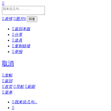


表情

图片
0

返回本版

分享

道具

复制链接

举报
取消

发帖

返回

首页

导航

刷新

菜单

我来说几句...
