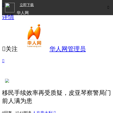

立即下载

华人网
详情
欧洲华人生活APP

关注
华人网管理员

移民手续效率再受质疑，皮亚琴察警局门
前人满为患
0回复 1541阅读
人在意大利
