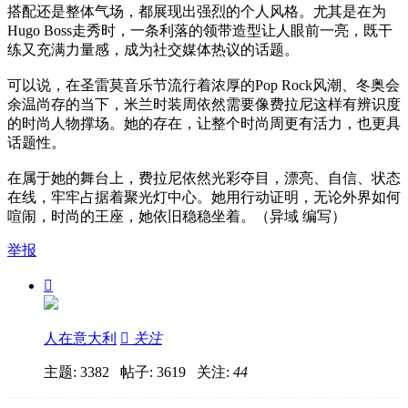
搭配还是整体气场，都展现出强烈的个人风格。尤其是在为
Hugo Boss走秀时，一条利落的领带造型让人眼前一亮，既干
练又充满力量感，成为社交媒体热议的话题。
可以说，在圣雷莫音乐节流行着浓厚的Pop Rock风潮、冬奥会
余温尚存的当下，米兰时装周依然需要像费拉尼这样有辨识度
的时尚人物撑场。她的存在，让整个时尚周更有活力，也更具
话题性。
在属于她的舞台上，费拉尼依然光彩夺目，漂亮、自信、状态
在线，牢牢占据着聚光灯中心。她用行动证明，无论外界如何
喧闹，时尚的王座，她依旧稳稳坐着。（异域 编写）
举报

人在意大利

关注
主题: 3382 帖子: 3619
关注:
44