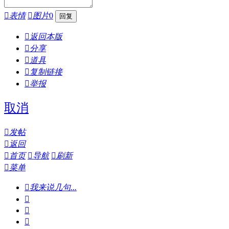

表情

图片
0

返回本版

分享

道具

复制链接

举报
取消

发帖

返回

首页

导航

刷新

菜单

我来说几句...


