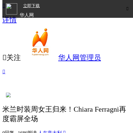

立即下载

华人网
详情
欧洲华人生活APP

关注
华人网管理员

米兰时装周女王归来！Chiara Ferragni再
度霸屏全场
0回复 1686阅读
人在意大利
