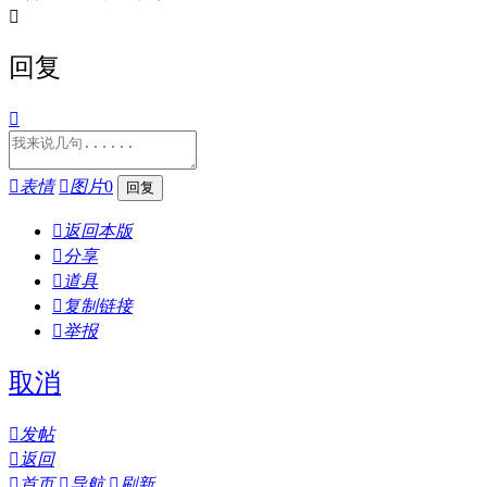

回复


表情

图片
0

返回本版

分享

道具

复制链接

举报
取消

发帖

返回

首页

导航

刷新