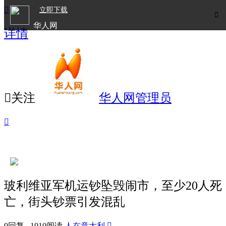

立即下载

华人网
详情
欧洲华人生活APP

关注
华人网管理员

玻利维亚军机运钞坠毁闹市，至少20人死
亡，街头钞票引发混乱
0回复 1910阅读
人在意大利
