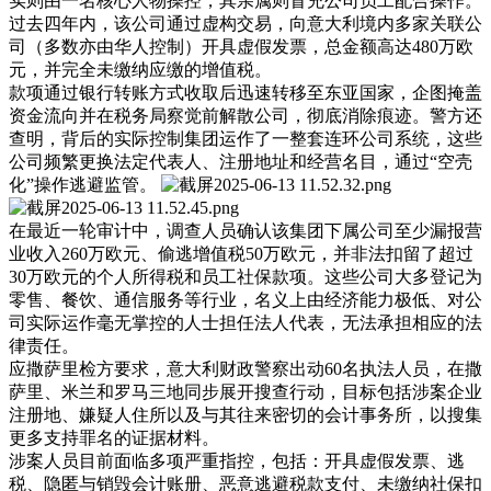
实则由一名核心人物操控，其亲属则冒充公司员工配合操作。
过去四年内，该公司通过虚构交易，向意大利境内多家关联公
司（多数亦由华人控制）开具虚假发票，总金额高达480万欧
元，并完全未缴纳应缴的增值税。
款项通过银行转账方式收取后迅速转移至东亚国家，企图掩盖
资金流向并在税务局察觉前解散公司，彻底消除痕迹。警方还
查明，背后的实际控制集团运作了一整套连环公司系统，这些
公司频繁更换法定代表人、注册地址和经营名目，通过“空壳
化”操作逃避监管。
在最近一轮审计中，调查人员确认该集团下属公司至少漏报营
业收入260万欧元、偷逃增值税50万欧元，并非法扣留了超过
30万欧元的个人所得税和员工社保款项。这些公司大多登记为
零售、餐饮、通信服务等行业，名义上由经济能力极低、对公
司实际运作毫无掌控的人士担任法人代表，无法承担相应的法
律责任。
应撒萨里检方要求，意大利财政警察出动60名执法人员，在撒
萨里、米兰和罗马三地同步展开搜查行动，目标包括涉案企业
注册地、嫌疑人住所以及与其往来密切的会计事务所，以搜集
更多支持罪名的证据材料。
涉案人员目前面临多项严重指控，包括：开具虚假发票、逃
税、隐匿与销毁会计账册、恶意逃避税款支付、未缴纳社保扣