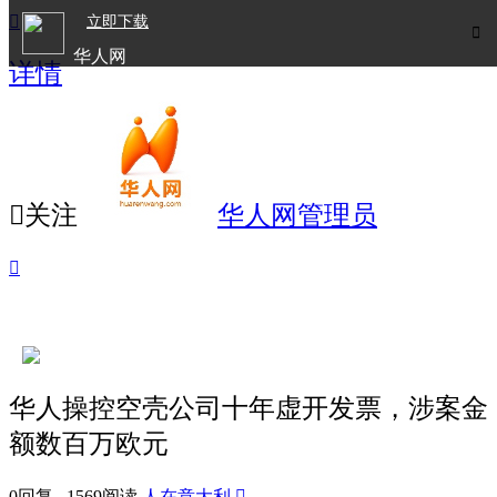

立即下载

华人网
详情
欧洲华人生活APP

关注
华人网管理员

华人操控空壳公司十年虚开发票，涉案金
额数百万欧元
0回复 1569阅读
人在意大利
