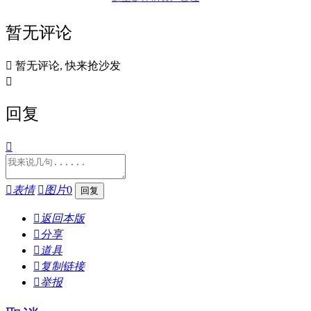
暂无评论

暂无评论, 快来抢沙发

回复


表情

图片
0

返回本版

分享

道具

复制链接

举报