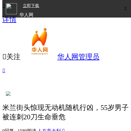

立即下载

华人网
详情
欧洲华人生活APP

关注
华人网管理员

米兰街头惊现无动机随机行凶，55岁男子
被连刺20刀生命垂危
0回复 1580阅读
人在意大利
