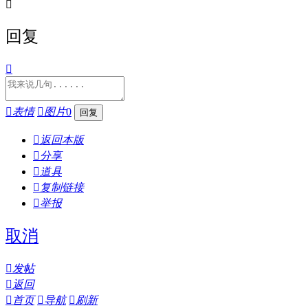

回复


表情

图片
0

返回本版

分享

道具

复制链接

举报
取消

发帖

返回

首页

导航

刷新