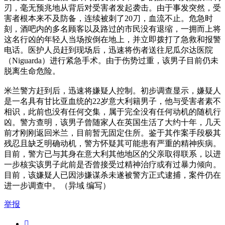
刃，毫无预兆地从背后对受害者发起袭击。由于事发突然，受
害者根本来不及防备，连续被刺了20刀，血流不止。危急时
刻，酒吧内的多名顾客以及路过的市民没有退缩，一拥而上将
这名行凶的年轻人当场按倒在地上，并立即拨打了急救和报警
电话。医护人员赶到现场后，迅速将伤者送往尼瓜尔达医院
（Niguarda）进行紧急手术。由于伤势过重，该男子目前仍未
脱离生命危险。
米兰警方赶到后，迅速将嫌疑人控制。初步调查显示，嫌疑人
是一名具有甘比亚血统的22岁意大利籍男子，他与受害者素不
相识，此前也没有任何交集，属于完全没有任何动机的随机行
凶。警方查明，该男子曾随家人在英国生活了大约十年，几天
前才刚刚返回米兰，目前暂无固定住所。鉴于其作案手段极其
残忍且缺乏明确动机，警方怀疑其可能患有严重的精神疾病。
目前，警方已与其身在意大利其他地区的父亲取得联系，以进
一步核实该男子此前是否曾接受过精神治疗或有过暴力倾向。
目前，该嫌疑人已因涉嫌谋杀未遂被警方正式逮捕，案件仍在
进一步调查中。（异域 编写）
举报
