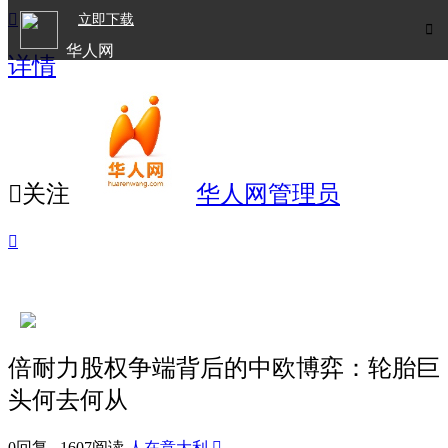

立即下载

华人网
详情
欧洲华人生活APP

关注
华人网管理员

倍耐力股权争端背后的中欧博弈：轮胎巨
头何去何从
0回复 1607阅读
人在意大利
