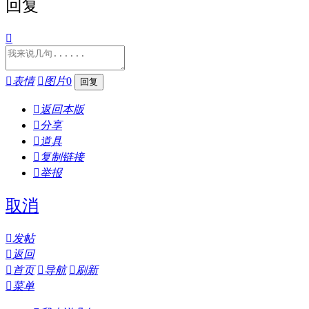
回复


表情

图片
0

返回本版

分享

道具

复制链接

举报
取消

发帖

返回

首页

导航

刷新

菜单