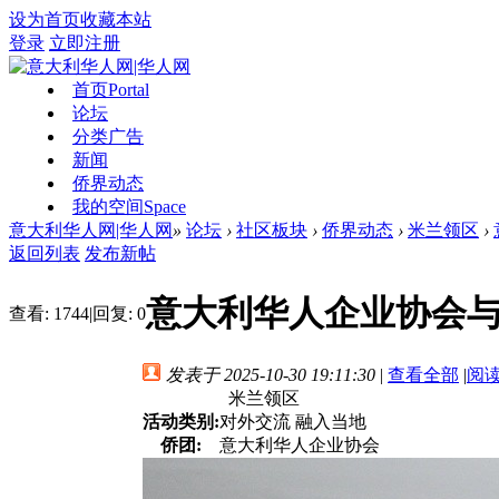
设为首页
收藏本站
登录
立即注册
首页
Portal
论坛
分类广告
新闻
侨界动态
我的空间
Space
意大利华人网|华人网
»
论坛
›
社区板块
›
侨界动态
›
米兰领区
›
返回列表
发布新帖
意大利华人企业协会与
查看:
1744
|
回复:
0
发表于 2025-10-30 19:11:30
|
查看全部
|
阅
米兰领区
活动类别:
对外交流 融入当地
侨团:
意大利华人企业协会