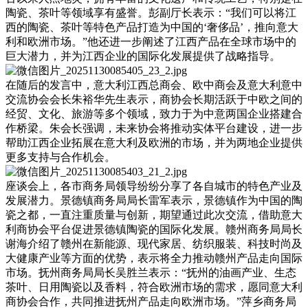
陶瓷、茶叶等领域享有盛誉。彭副厅长表示：“我们可以将江
西的陶瓷、茶叶等特色产品打造为中国的‘奢侈品’，推向意大
利和欧洲市场。”他还进一步阐述了江西产品在全球市场中的
巨大潜力，并为江西企业的国际化发展提供了战略指导。
在随后的发言中，意大利江西总商会、欧中商会及意大利意中
交流协会会长朱裕华先生表示，商协会长期活跃于中欧之间的
经贸、文化、旅游等多个领域，致力于为中意两国企业搭建合
作桥梁。朱会长强调，未来协会将推动实体平台建设，进一步
帮助江西企业拓展在意大利及欧洲的市场，并为两地企业提供
更多支持与合作机会。
座谈会上，各市商务局领导纷纷分享了各自城市的特色产业及
发展潜力。景德镇商务局局长雷军表示，景德镇作为中国的陶
瓷之都，一直注重质量与创新，期望通过此次交流，借助意大
利商协会平台促进景德镇陶瓷的国际化发展。赣州商务局局长
谢海介绍了赣州在新能源、现代家居、纺织服装、科技时尚及
大健康产业等方面的优势，表示将全力推动赣州产品走向国际
市场。抚州商务局局长吴胜兰表示：“抚州的油画产业、生态
茶叶、日用陶瓷以及香料，符合欧洲市场的需求，愿同意大利
商协会合作，共同推进抚州产品走向欧洲市场。”萍乡商务局