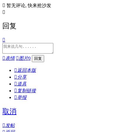

暂无评论, 快来抢沙发

回复


表情

图片
0

返回本版

分享

道具

复制链接

举报
取消

发帖