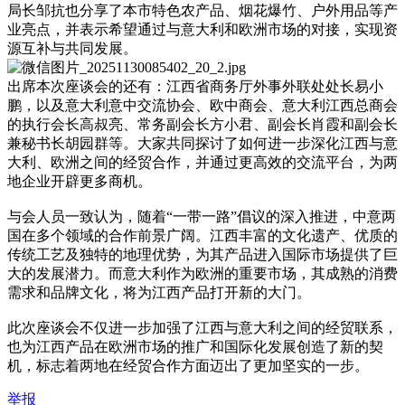
局长邹抗也分享了本市特色农产品、烟花爆竹、户外用品等产
业亮点，并表示希望通过与意大利和欧洲市场的对接，实现资
源互补与共同发展。
出席本次座谈会的还有：江西省商务厅外事外联处处长易小
鹏，以及意大利意中交流协会、欧中商会、意大利江西总商会
的执行会长高叔亮、常务副会长方小君、副会长肖霞和副会长
兼秘书长胡园群等。大家共同探讨了如何进一步深化江西与意
大利、欧洲之间的经贸合作，并通过更高效的交流平台，为两
地企业开辟更多商机。
与会人员一致认为，随着“一带一路”倡议的深入推进，中意两
国在多个领域的合作前景广阔。江西丰富的文化遗产、优质的
传统工艺及独特的地理优势，为其产品进入国际市场提供了巨
大的发展潜力。而意大利作为欧洲的重要市场，其成熟的消费
需求和品牌文化，将为江西产品打开新的大门。
此次座谈会不仅进一步加强了江西与意大利之间的经贸联系，
也为江西产品在欧洲市场的推广和国际化发展创造了新的契
机，标志着两地在经贸合作方面迈出了更加坚实的一步。
举报