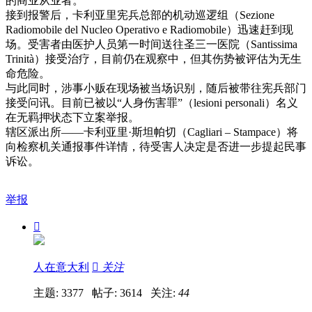
的商业从业者。
接到报警后，卡利亚里宪兵总部的机动巡逻组（Sezione
Radiomobile del Nucleo Operativo e Radiomobile）迅速赶到现
场。受害者由医护人员第一时间送往圣三一医院（Santissima
Trinità）接受治疗，目前仍在观察中，但其伤势被评估为无生
命危险。
与此同时，涉事小贩在现场被当场识别，随后被带往宪兵部门
接受问讯。目前已被以“人身伤害罪”（lesioni personali）名义
在无羁押状态下立案举报。
辖区派出所——卡利亚里·斯坦帕切（Cagliari – Stampace）将
向检察机关通报事件详情，待受害人决定是否进一步提起民事
诉讼。
举报

人在意大利

关注
主题: 3377 帖子: 3614
关注:
44