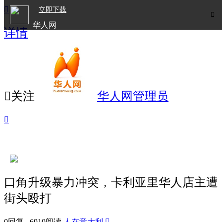

立即下载

华人网
详情
欧洲华人生活APP

关注
华人网管理员

口角升级暴力冲突，卡利亚里华人店主遭
街头殴打
0回复 6910阅读
人在意大利
