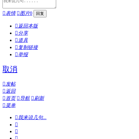

表情

图片
0

返回本版

分享

道具

复制链接

举报
取消

发帖

返回

首页

导航

刷新

菜单

我来说几句...


