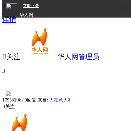

立即下载

华人网
详情
欧洲华人生活APP

关注
华人网管理员

1793阅读 / 0回复
来自:
人在意大利

关注