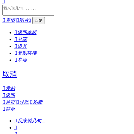


表情

图片
0

返回本版

分享

道具

复制链接

举报
取消

发帖

返回

首页

导航

刷新

菜单

我来说几句...
