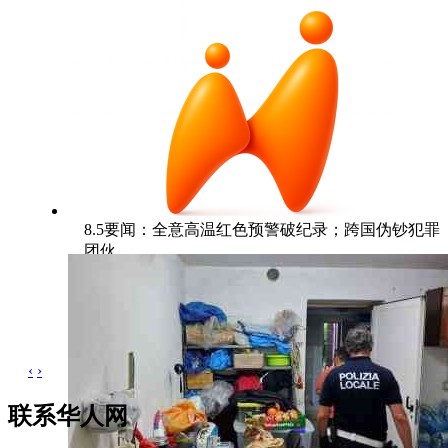
8.5要闻：全意高温红色预警破纪录；跨国伪钞犯罪
团伙
‹
›
联系华人网