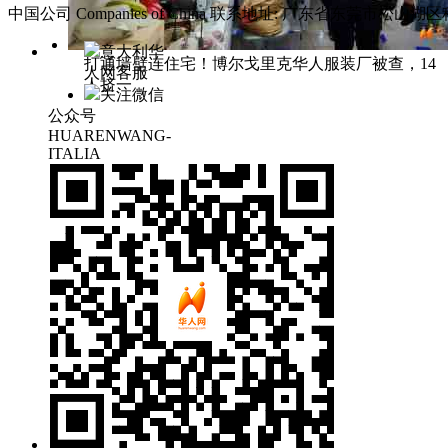
中国公司 Companies of China
联系地址: 广东省东莞市松山湖区科
意大利华
打通墙壁连住宅！博尔戈里克华人服装厂被查，14
人网客服
人挤一
关注微信
公众号
HUARENWANG-
ITALIA