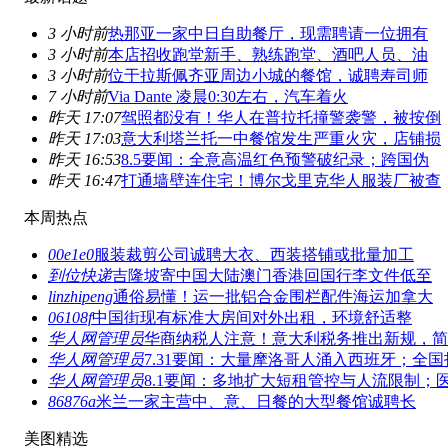
3 小时前
热那亚一家中日自助餐厅，现需聘请一位拥有
3 小时前
本店招收跑堂新手、熟练跑堂、酒吧人员、油
3 小时前
位于拉斯佩齐亚周边小城的餐馆，诚聘寿司师
7 小时前
Via Dante 凌晨0:30左右，汽车着火
昨天 17:07
驾照都没有！华人在普拉托撞警袭警，被按倒
昨天 17:03
意大利塔兰托一中餐馆发生严重火灾，店铺损
昨天 16:53
8.5要闻：全意高温红色预警破纪录；跨国伪
昨天 16:47
打通墙壁连住宅！博尔戈里克华人服装厂被查
本周热点
00e1e0
服装裁剪公司诚聘大衣、西装搭铺或批量加工
到位快递
吉隆坡寄中国大陆澳门香港回国行李文件低至
linzhipeng
通俗易懂！运一批铝合金围栏配件海运加拿大
06108f
中国街现有标准大房间对外出租，环境舒适整
华人网管理员
华商纳税人注意！意大利税务推出新规，简
华人网管理员
7.31要闻：大量摩洛哥人涌入西班牙；全国
华人网管理员
8.1要闻：多地扩大短租管控与人流限制；
86876a
米兰一家主营中、意、日餐的大型餐馆诚聘长
美图精选