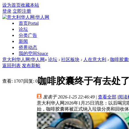
设为首页
收藏本站
登录
立即注册
首页
Portal
论坛
分类广告
新闻
侨界动态
我的空间
Space
意大利华人网|华人网
»
论坛
›
社区板块
›
人在意大利
›
咖啡胶囊
返回列表
发布新帖
咖啡胶囊终于有去处了
查看:
1707
|
回复:
0
发表于 2026-1-25 22:46:49
|
查看全部
|
阅读
意大利华人网2026年1月25日消息：以后喝
始，咖啡胶囊将被正式纳入垃圾分类和回收体