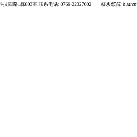
技四路1栋803室
联系电话: 0769-22327002
联系邮箱:
huare