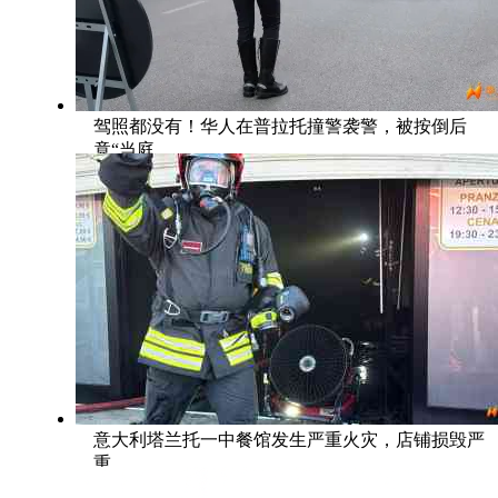
驾照都没有！华人在普拉托撞警袭警，被按倒后
竟“当庭
意大利塔兰托一中餐馆发生严重火灾，店铺损毁严
重