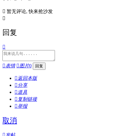

暂无评论, 快来抢沙发

回复


表情

图片
0

返回本版

分享

道具

复制链接

举报
取消

发帖