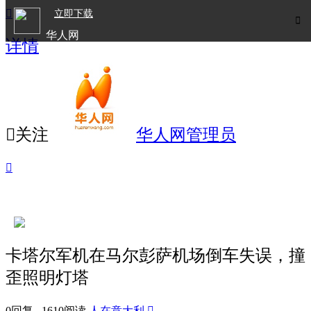

立即下载

华人网
详情
欧洲华人生活APP

关注
华人网管理员

卡塔尔军机在马尔彭萨机场倒车失误，撞
歪照明灯塔
0回复 1610阅读
人在意大利
