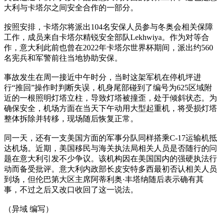
大利与卡塔尔之间安全合作的一部分。
按照安排，卡塔尔将派出104名安保人员参与冬奥会相关保障
工作，成员来自卡塔尔精锐安全部队Lekhwiya。作为对等合
作，意大利此前也曾在2022年卡塔尔世界杯期间，派出约560
名宪兵和军警前往当地协助安保。
事故发生在周一接近中午时分，当时这架军机在停机坪进
行“推回”操作时判断失误，机身尾部碰到了编号为625区域附
近的一根照明灯塔立柱，导致灯塔被撞歪，处于倾斜状态。为
确保安全，机场方面在当天下午动用大型起重机，将受损灯塔
整体拆除并转移，现场随后恢复正常。
同一天，还有一支美国方面的军事分队同样搭乘C-17运输机抵
达机场。近期，美国移民与海关执法局相关人员是否随行的问
题在意大利引发不少争议。该机构因在美国国内的强硬执法行
动而备受批评。意大利内政部长皮安特多西最初否认相关人员
到场，但伦巴第大区主席阿蒂利奥·丰塔纳随后表示确有其
事，不过之后又改口收回了这一说法。
（异域 编写）