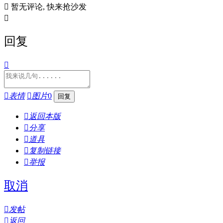

暂无评论, 快来抢沙发

回复


表情

图片
0

返回本版

分享

道具

复制链接

举报
取消

发帖

返回