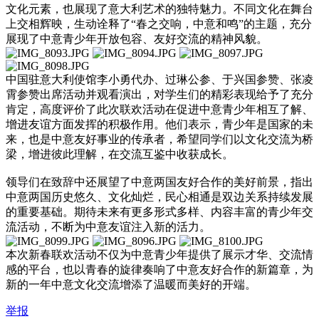
文化元素，也展现了意大利艺术的独特魅力。不同文化在舞台
上交相辉映，生动诠释了“春之交响，中意和鸣”的主题，充分
展现了中意青少年开放包容、友好交流的精神风貌。
中国驻意大利使馆李小勇代办、过琳公参、于兴国参赞、张凌
霄参赞出席活动并观看演出，对学生们的精彩表现给予了充分
肯定，高度评价了此次联欢活动在促进中意青少年相互了解、
增进友谊方面发挥的积极作用。他们表示，青少年是国家的未
来，也是中意友好事业的传承者，希望同学们以文化交流为桥
梁，增进彼此理解，在交流互鉴中收获成长。
领导们在致辞中还展望了中意两国友好合作的美好前景，指出
中意两国历史悠久、文化灿烂，民心相通是双边关系持续发展
的重要基础。期待未来有更多形式多样、内容丰富的青少年交
流活动，不断为中意友谊注入新的活力。
本次新春联欢活动不仅为中意青少年提供了展示才华、交流情
感的平台，也以青春的旋律奏响了中意友好合作的新篇章，为
新的一年中意文化交流增添了温暖而美好的开端。
举报