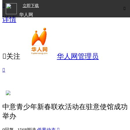

立即下载

华人网
详情
欧洲华人生活APP

关注
华人网管理员

中意青少年新春联欢活动在驻意使馆成功
举办
0回复 1568阅读
侨界动态
