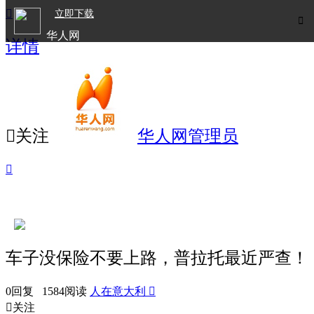

立即下载

华人网
详情
欧洲华人生活APP

关注
华人网管理员

车子没保险不要上路，普拉托最近严查！
0回复 1584阅读
人在意大利


关注