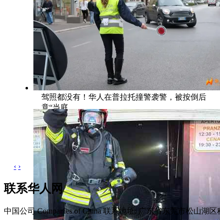
驾照都没有！华人在普拉托撞警袭警，被按倒后
竟“当庭
‹
›
联系华人网
中国公司 Companies of China
联系地址: 广东省东莞市松山湖区科