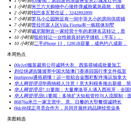
1 小时前
8.6要闻：第四波热浪袭卷全意27城发红色预
1 小时前
米兰六大购物中心接炸弹威胁紧急疏散，线索
2 小时前
找巴多瓦暂住证，3242892899
7 小时前
罗马小公园附近有一间中等大小的房间供搭铺
7 小时前
普拉托富人区Villa Fiorita有一栋联体别墅
7 小时前
威尼斯附近一家经营十年的老牌名店转让，质
10 小时前
低价转让一台性能良好的平缝机（平车）。
10 小时前
二手iPhone 13，128GB容量，成色约八成新，
本周热点
00e1e0
服装裁剪公司诚聘大衣、西装搭铺或批量加工
到位快递
吉隆坡寄中国大陆澳门香港回国行李文件低至
linzhipeng
通俗易懂！运一批铝合金围栏配件海运加拿大
华人网管理员
华商纳税人注意！意大利税务推出新规，简
华人网管理员
7.31要闻：大量摩洛哥人涌入西班牙；全国
华人网管理员
8.1要闻：多地扩大短租管控与人流限制；
86876a
米兰一家主营中、意、日餐的大型餐馆诚聘长
f4dc8b
现正寻觅合作方，共同开展炸鸡品牌经营业务
美图精选