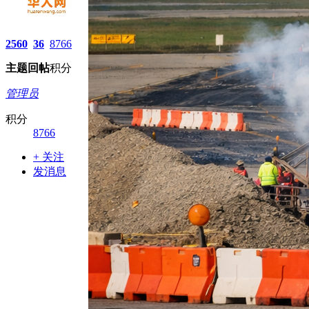
2560
36
8766
主题
回帖
积分
管理员
积分
8766
+ 关注
发消息