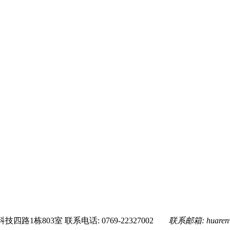
技四路1栋803室
联系电话: 0769-22327002
联系邮箱:
huare