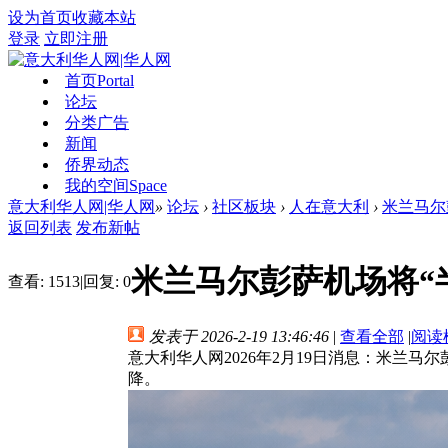
设为首页
收藏本站
登录
立即注册
首页
Portal
论坛
分类广告
新闻
侨界动态
我的空间
Space
意大利华人网|华人网
»
论坛
›
社区板块
›
人在意大利
›
米兰马尔
返回列表
发布新帖
米兰马尔彭萨机场将“
查看:
1513
|
回复:
0
发表于 2026-2-19 13:46:46
|
查看全部
|
阅读
意大利华人网2026年2月19日消息：米兰
降。