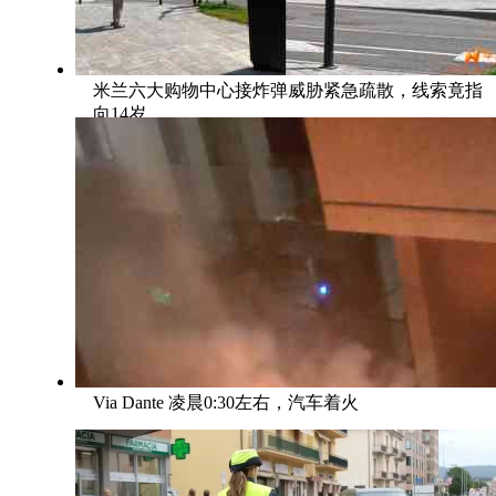
米兰六大购物中心接炸弹威胁紧急疏散，线索竟指
向14岁
Via Dante 凌晨0:30左右，汽车着火